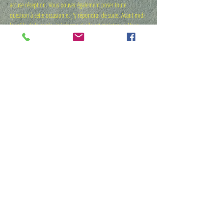
accuse réception. Vous pouvez également poser toute 
question à cette occasion et j'y répondrai de suite. Avant midi 
la veille de la sortie, je informe si elle est maintenue. Vous 
réglez alors en ligne avant la sortie sur 
la Ptit' boutic' 
MémoTopic
. (https://www.memotopic.com/la-ptit-boutic-
memotopic)
À réception, je vous indique le lieu de rendez-vous.
Tarifs : 
· 8€ / personne de plus de 16 ans
· 4€ pour les moins de 16 ans
· 6 € pour un groupe constitué de 5 personnes 
minimum (quels que soient les âges)
Détails >
Partager