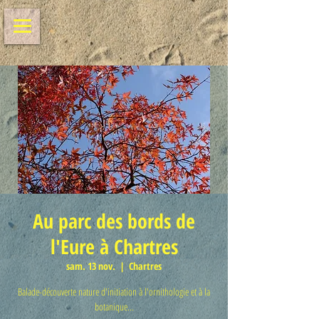
Au parc des bords de
l'Eure à Chartres
sam. 13 nov.
  |  
Chartres
Balade-découverte nature d'initiation à l'ornithologie et à la
botanique...