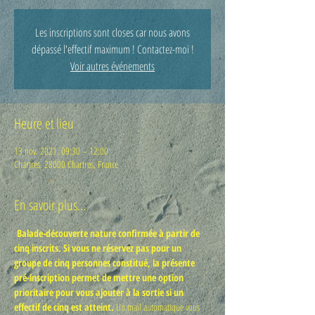
Les inscriptions sont closes car nous avons
dépassé l'effectif maximum ! Contactez-moi !
Voir autres événements
Heure et lieu
13 nov. 2021, 09:30 – 12:00
Chartres, 28000 Chartres, France
En savoir plus...
Balade-découverte nature confirmée à partir de 
cinq inscrits. Si vous ne réservez pas pour un 
groupe de cinq personnes constitué, la présente 
pré-inscription permet de mettre une option 
prioritaire pour vous ajouter à la sortie si un 
effectif de cinq est atteint.
 Un mail automatique vous 