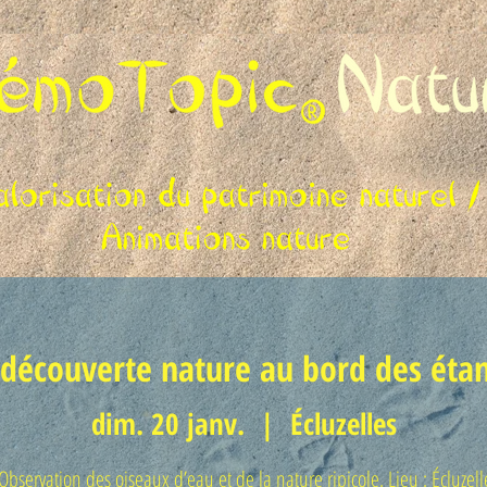
découverte nature au bord des étan
dim. 20 janv.
  |  
Écluzelles
.Observation des oiseaux d’eau et de la nature ripicole. Lieu : Écluzell