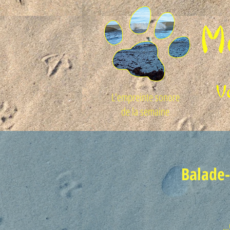
L'empreinte sonore
de la semaine
Balade-
..