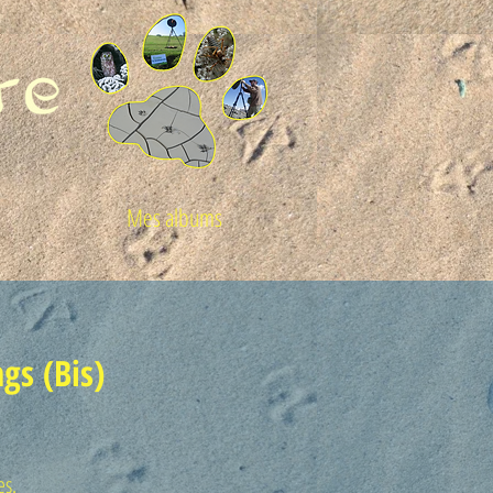
Mes albums
gs (Bis)
es.