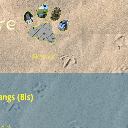
Mes albums
ngs (Bis)
t-Piat.