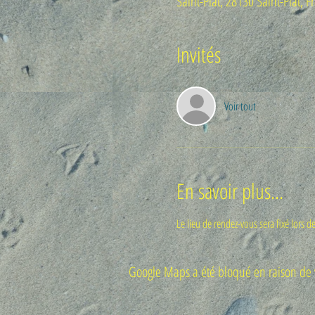
Saint-Piat, 28130 Saint-Piat, F
Invités
Voir tout
En savoir plus...
Le lieu de rendez-vous sera fixé lors de
Google Maps a été bloqué en raison de v