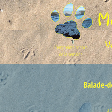
L'empreinte sonore
de la semaine
Balade-d
...La 