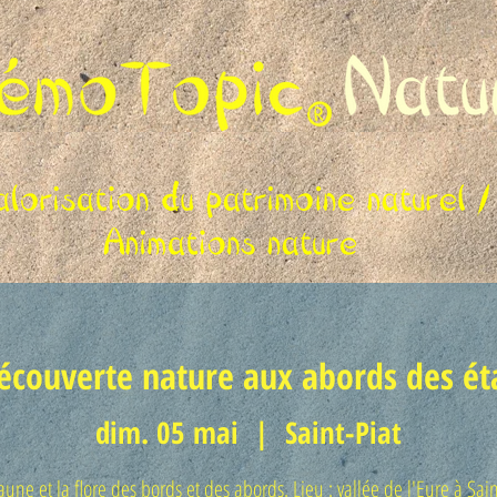
écouverte nature aux abords des éta
dim. 05 mai
  |  
Saint-Piat
faune et la flore des bords et des abords. Lieu : vallée de l'Eure à Sain