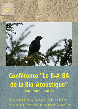
Conférence "Le B-A_BA
de la Bio-Acoustique"
sam. 09 déc.
  |  
Mairie
Qu'est-ce que la Bio-Acoustique ? L'audio-naturalisme ?
L'éco-acoustique ? Venez découvrir ce monde fascinant lors