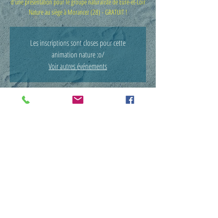
d'une présentation pour le groupe naturaliste de Eure-et-Loir
Nature au siège à Morancez (28) - GRATUIT !
Les inscriptions sont closes pour cette
animation nature :o/
Voir autres événements
Heure et lieu
09 déc. 2017, 15:00 – 18:00
Mairie, 9 Rue de Chavannes, 28630 Morancez, France
Partager