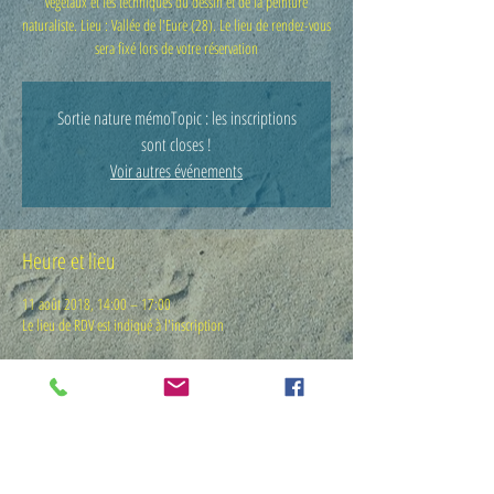
végétaux et les techniques du dessin et de la peinture
naturaliste. Lieu : Vallée de l'Eure (28). Le lieu de rendez-vous
sera fixé lors de votre réservation
Sortie nature mémoTopic : les inscriptions
sont closes !
Voir autres événements
Heure et lieu
11 août 2018, 14:00 – 17:00
Le lieu de RDV est indiqué à l'inscription
Invités
Voir tout