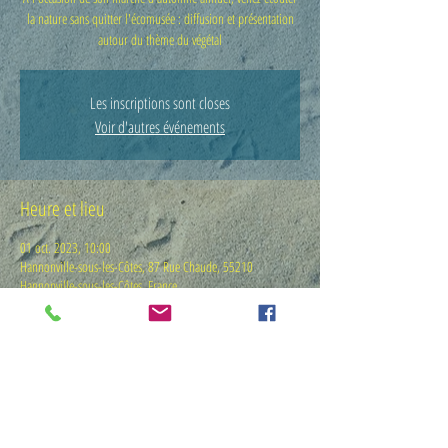
la nature sans quitter l'écomusée : diffusion et présentation
autour du thème du végétal
Les inscriptions sont closes
Voir d'autres événements
Heure et lieu
01 oct. 2023, 10:00
Hannonville-sous-les-Côtes, 87 Rue Chaude, 55210
Hannonville-sous-les-Côtes, France
En savoir plus...
Entrée libre et gratuite ! Venez nombreux ! Pour en savoir 
plus : 
https://www.ecomusee-
hannonville.com/march%C3%A9-d-automne/