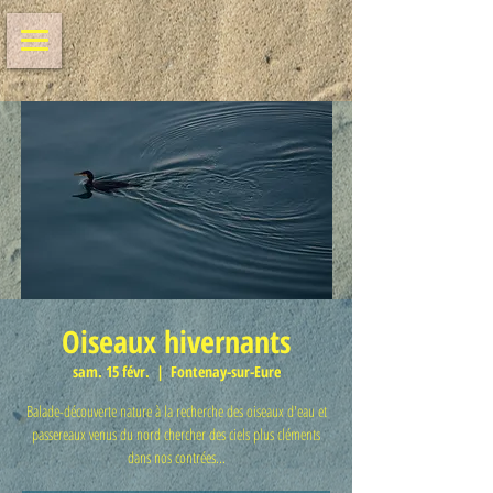
Oiseaux hivernants
sam. 15 févr.
  |  
Fontenay-sur-Eure
Balade-découverte nature à la recherche des oiseaux d'eau et
passereaux venus du nord chercher des ciels plus cléments
dans nos contrées...