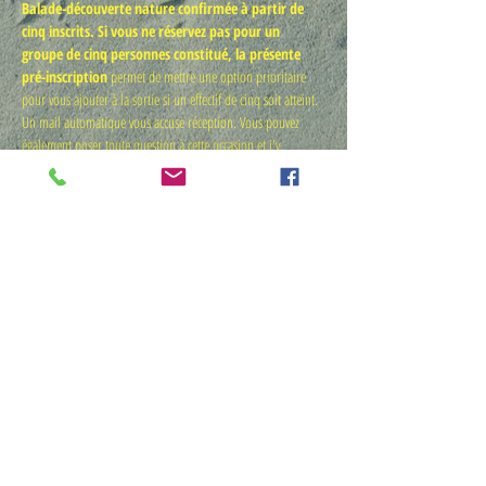
Balade-découverte nature confirmée à partir de 
cinq inscrits. Si vous ne réservez pas pour un 
groupe de cinq personnes constitué, la présente 
pré-inscription 
permet de mettre une option prioritaire 
pour vous ajouter à la sortie si un effectif de cinq soit atteint. 
Un mail automatique vous accuse réception. Vous pouvez 
également poser toute question à cette occasion et j'y 
répondrai de suite. Avant midi la veille de la sortie, je 
informe si elle est maintenue. Vous réglez alors en ligne avant 
la sortie sur 
la Ptit' boutic' MémoTopic
.  À réception, je vous 
indique le lieu de rendez-vous.
· 
8€ / personne
· 
4€ pour les moins de 16 ans
· 
6 € pour un groupe constitué de 5 personnes 
minimum 
​Votre inscription définitive qu'une fois le règlement effectué 
par carte bleue en ligne sur : 
la "ptit' boutic' MémoTopic"
avant la sortie. 
Détails >