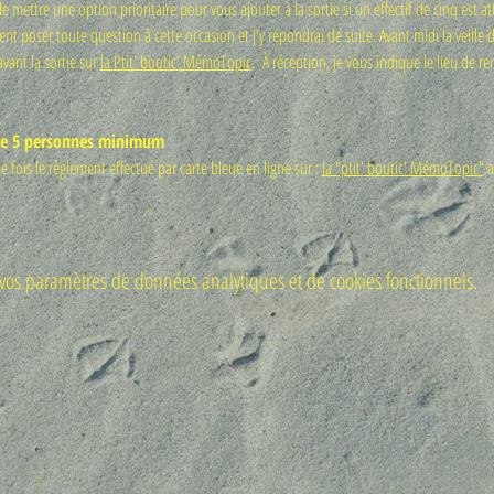
 mettre une option prioritaire pour vous ajouter à la sortie si un effectif de cinq est 
 poser toute question à cette occasion et j'y répondrai de suite. Avant midi la veille de l
vant la sortie sur 
la Ptit' boutic' MémoTopic
.  À réception, je vous indique le lieu de r
 de 5 personnes minimum 
ne fois le règlement effectué par carte bleue en ligne sur : 
la "ptit' boutic' MémoTopic"
 a
os paramètres de données analytiques et de cookies fonctionnels.