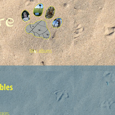
Mes albums
bles
traces,