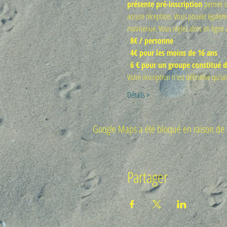
présente pré-inscription 
permet de
accuse réception. Vous pouvez également
maintenue. Vous réglez alors en ligne a
· 
8€ / personne
· 
4€ pour les moins de 16 ans
· 
6 € pour un groupe constitué
​Votre inscription n'est définitive qu'u
Détails >
Google Maps a été bloqué en raison de v
Partager