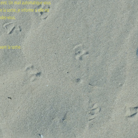
atteint. Un mail automatique vous 
a sortie, je informe si elle est 
endez-vous.
vant la sortie. 