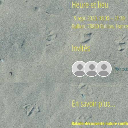
Heure et lieu
19 sept. 2020, 18:00 – 21:30
Bullion, 78830 Bullion, France
Invités
Voir tout
En savoir plus...
Balade-découverte nature confirm