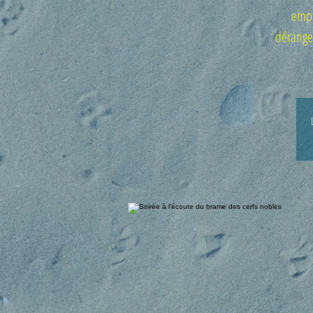
empr
dérangem