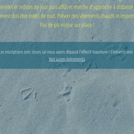
eintes et indices de jour puis affût et marche d'approche à distance 
ent doit être évité) de nuit. Prévoir des vêtements chauds et impe
Pas de pic-nique sur place !
Les inscriptions sont closes car nous avons dépassé l'effectif maximum ! Contactez-moi 
Voir autres événements