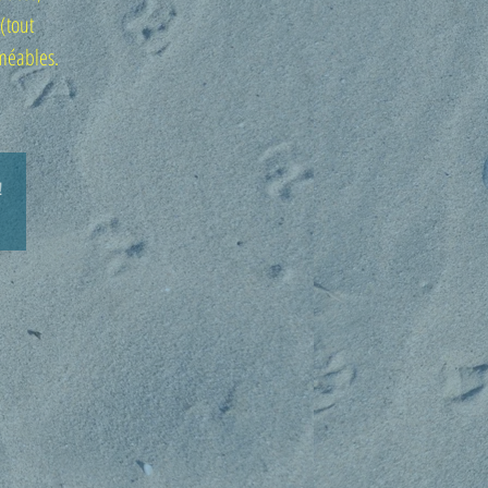
(tout
rméables.
!