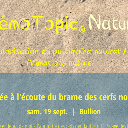
rée à l'écoute du brame des cerfs no
sam. 19 sept.
  |  
Bullion
 et début de nuit à l'approche des cerfs pendant le rut ! Pistage des 