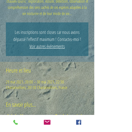
chauves-souris : exploration, écoute, détection, observation et
compréhension des sens cachés de ces espèces adaptées à la
vie nocturne et de leur mode de vie...
Les inscriptions sont closes car nous avons
dépassé l'effectif maximum ! Contactez-moi !
Voir autres événements
Heure et lieu
29 mai 2021, 20:00 – 30 mai 2021, 22:30
Chartainvilliers, 28130 Chartainvilliers, France
En savoir plus...
Balade-découverte nature confirmée à partir de
cinq inscrits. Si vous ne réservez pas pour un groupe
de cinq personnes constitué, la présente pré-