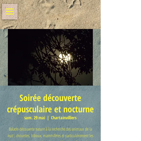
Soirée découverte
crépusculaire et nocturne
sam. 29 mai
  |  
Chartainvilliers
Balade-découverte nature à la recherche des animaux de la
nuit : chouettes, hiboux, mammifères et particulièrement les