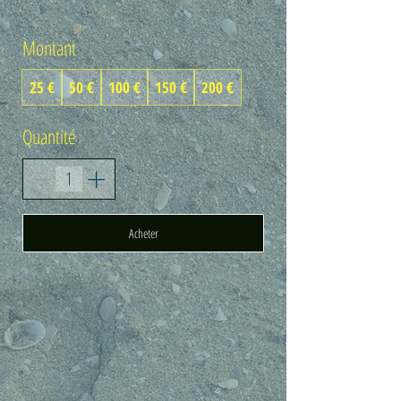
Montant
25 €
50 €
100 €
150 €
200 €
Quantité
Acheter