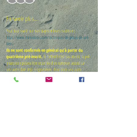
En savoir plus...
Pour tout savoir sur mes stages et leurs conditions : 
https://www.memotopic.com/techniques-de-prises-de-son-
liens 
Ils ne sont confirmés en général qu’à partir du 
quatrième pré-inscrit.
 Si l’effectif n’est pas atteint, la pré-
inscription pourra être reportée d’un commun accord sur 
une autre date déjà programmée, donc dans une autre 
région. TARIF = 
300 € TTC 
(4 demi-journées entre 9h et 
17h). 
75 € TTC par demi-journée commencée 
pour 
tout participant qui souhaiterait écourter le séjour ou 
n’assister qu’à une partie de formation. Dans ce second cas, 
indiquer les jours choisis dès la pré-inscription. La 
réservation n'est définitive qu'après règlement direct auprès 
de moi soit par payement en ligne surma page dédiée 
https://www.memotopic.com/la-ptit-boutic-memotopic
Une remise de 10 % sera accordée aux membres de 
l’association Sonatura qui adhèrent 
aussi
 à une 