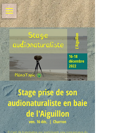
Stage prise de son
audionaturaliste en baie
de l'Aiguillon
ven. 16 déc.
  |  
Charron
Il s’agit de transmettre aux participants une connaissance du