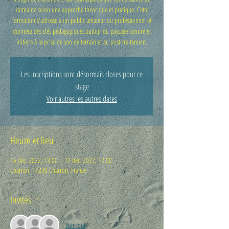
domaine selon une approche théorique et pratique. Cette
formation s'adresse à un public amateur ou professionnel et
donnera des clés pédagogiques autour du paysage sonore et
Les inscriptions sont désormais closes pour ce
stage
Voir autres les autres dates
Heure et lieu
16 déc. 2022, 13:00 – 17 déc. 2022, 12:00
Charron, 17230 Charron, France
Invités
Voir tout